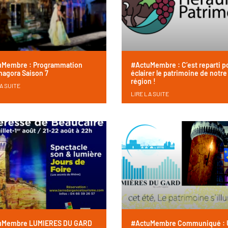
uMembre : Programmation
#ActuMembre : C’est reparti p
agora Saison 7
éclairer le patrimoine de notre
région !
A SUITE
LIRE LA SUITE
uMembre LUMIERES DU GARD
#ActuMembre Communiqué : 