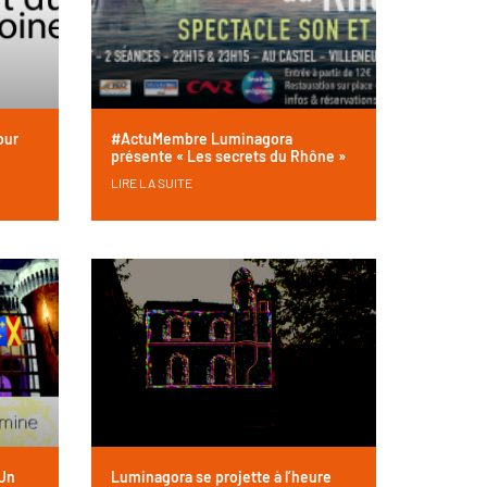
our
#ActuMembre Luminagora
présente « Les secrets du Rhône »
LIRE LA SUITE
Un
Luminagora se projette à l’heure