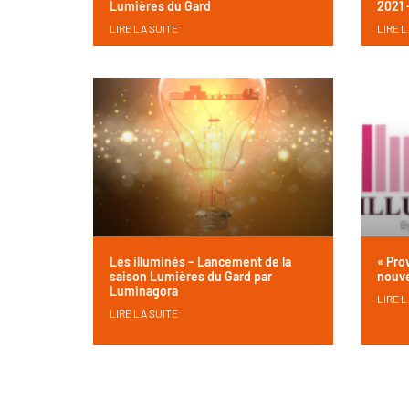
Lumières du Gard
2021 
LIRE LA SUITE
LIRE L
Les illuminés – Lancement de la
« Pro
saison Lumières du Gard par
nouve
Luminagora
LIRE L
LIRE LA SUITE