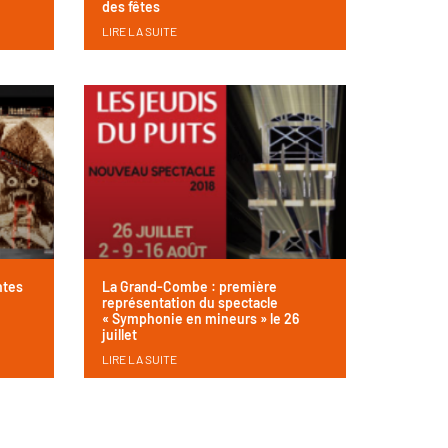
des fêtes
LIRE LA SUITE
ntes
La Grand-Combe : première
représentation du spectacle
« Symphonie en mineurs » le 26
juillet
LIRE LA SUITE