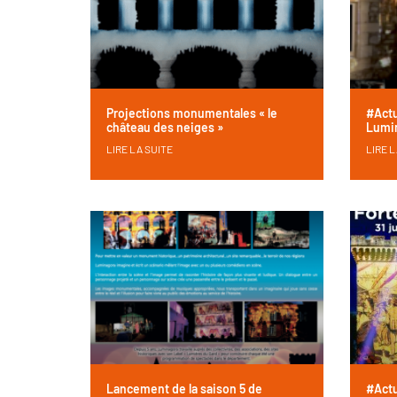
Projections monumentales « le
#Act
château des neiges »
Lumin
LIRE LA SUITE
LIRE L
Lancement de la saison 5 de
#Act