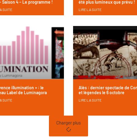
– Saison 4 – Le programme !
été plus lumineux que prévu !
A SUITE
LIRE LA SUITE
vence illumination » : le
Alès : dernier spectacle de Co
au Label de Luminagora
et légendes le 6 octobre
A SUITE
LIRE LA SUITE
Charger plus