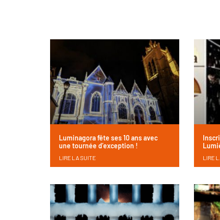
Luminagora fête ses 10 ans avec
Inscr
une tournée d’exception !
Lumiè
LIRE LA SUITE
LIRE L