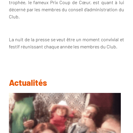
trophée, le fameux Prix Coup de Cœur, est quant à lui
décerné par les membres du conseil d’administration du
Club.
La nuit de la presse se veut être un moment convivial et
festif réunissant chaque année les membres du Club.
Actualités
Un
re
dé
su
Ga
20
22