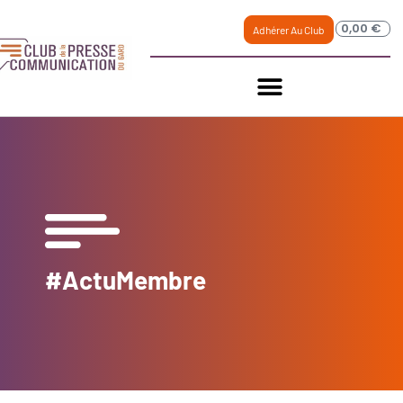
0,00
€
Adhérer Au Club
#ActuMembre