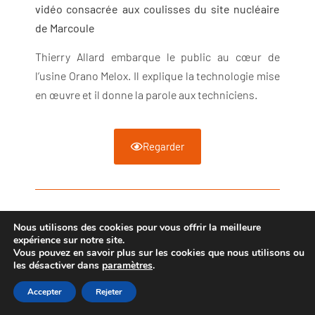
vidéo consacrée aux coulisses du site nucléaire
de Marcoule
Thierry Allard embarque le public au cœur de
l’usine Orano Melox. Il explique la technologie mise
en œuvre et il donne la parole aux techniciens.
Regarder
Vidéo Presse – Dossier 2
Nous utilisons des cookies pour vous offrir la meilleure
expérience sur notre site.
Contact : Estelle Henry – Journaliste, reporter,
Vous pouvez en savoir plus sur les cookies que nous utilisons ou
les désactiver dans
paramètres
.
RMC/Radio Classique
Accepter
Rejeter
Chroniques « La France et ses artisans »