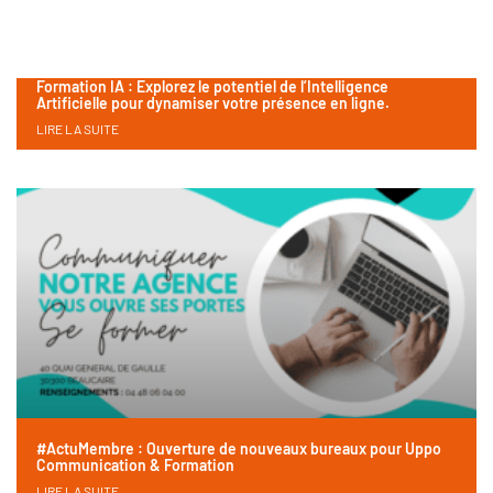
Formation IA : Explorez le potentiel de l’Intelligence
Artificielle pour dynamiser votre présence en ligne.
LIRE LA SUITE
#ActuMembre : Ouverture de nouveaux bureaux pour Uppo
Communication & Formation
LIRE LA SUITE