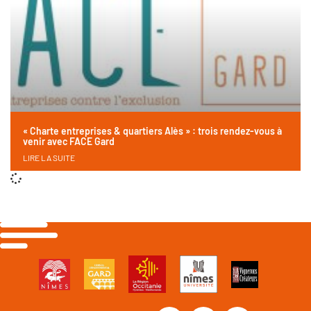
« Charte entreprises & quartiers Alès » : trois rendez-vous à
venir avec FACE Gard
LIRE LA SUITE