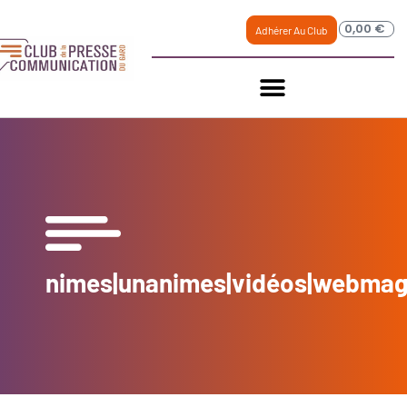
0,00
€
Adhérer Au Club
nimes|unanimes|vidéos|webmag