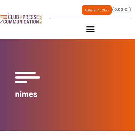
0,00
€
Adhérer Au Club
nîmes