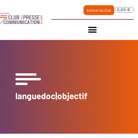
0,00
€
Adhérer Au Club
languedoc|objectif