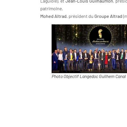
Laguiole), et
Jean-Louis Guilhaumon
, prés
patrimoine.
Mohed Altrad
, président du
Groupe Altrad
(m
Photo Objectif Langedoc Guilhem Canal