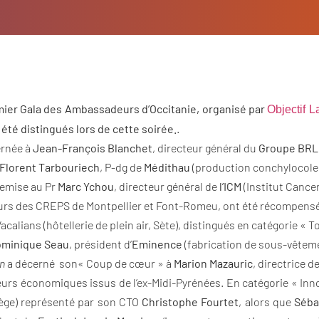
emier Gala des Ambassadeurs d’Occitanie, organisé par
Objectif 
été distingués lors de cette soirée.
.
ernée à
Jean-François Blanchet
, directeur général du
Groupe BRL
Florent Tarbouriech
, P-dg de
Médithau
(production conchylocole
remise au Pr
Marc Ychou
, directeur général de
l’ICM
(Institut Cancer
eurs des CREPS de Montpellier et Font-Romeu, ont été récompensé
acalians (hôtellerie de plein air, Sète), distingués en catégorie « 
minique Seau
, président d’
Eminence
(fabrication de sous-vêtem
on
a décerné son« Coup de cœur » à
Marion Mazauric
, directrice d
urs économiques issus de l’ex-Midi-Pyrénées. En catégorie « Inno
bège) représenté par son CTO
Christophe Fourtet
, alors que
Séba