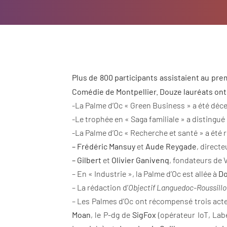
Plus de 800 participants assistaient au pr
Comédie de Montpellier. Douze lauréats ont 
-La Palme d’Oc « Green Business » a été déc
-Le trophée en « Saga familiale » a distingué
-La Palme d’Oc « Recherche et santé » a été 
– Frédéric Mansuy
et
Aude Reygade
, direct
– Gilbert
et
Olivier Ganivenq
, fondateurs de V
– En « Industrie », la Palme d’Oc est allée à
Do
– La rédaction d’
Objectif Languedoc-Roussill
– Les Palmes d’Oc ont récompensé trois acte
Moan
, le P-dg de
SigFox
(opérateur IoT, La