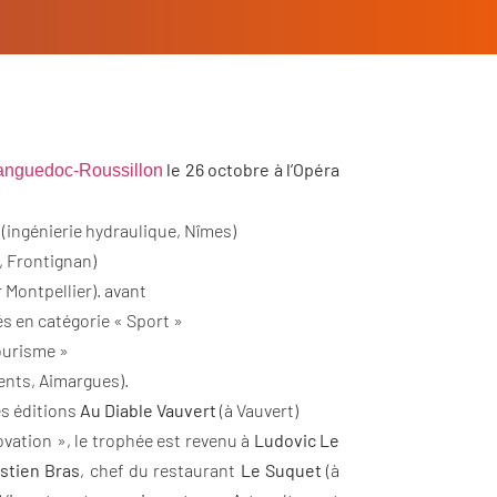
le 26 octobre à l’Opéra
Languedoc-Roussillon
(ingénierie hydraulique, Nîmes)
, Frontignan)
 Montpellier). avant
s en catégorie « Sport »
Tourisme »
ents, Aimargues).
es éditions
Au Diable Vauvert
(à Vauvert)
vation », le trophée est revenu à
Ludovic Le
stien Bras
, chef du restaurant
Le Suquet
(à