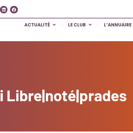
ACTUALITÉ
LE CLUB
L’ANNUAIRE
di Libre|noté|prades