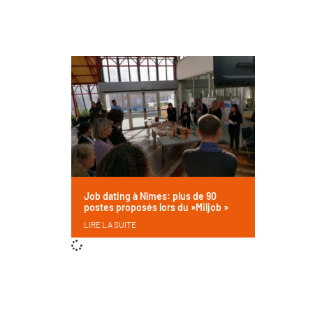
Job dating à Nîmes: plus de 90
postes proposés lors du »Miljob »
LIRE LA SUITE