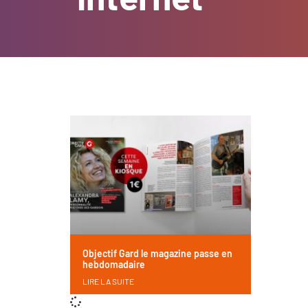
Objectif Gard le magazine passe en
hebdomadaire
LIRE LA SUITE