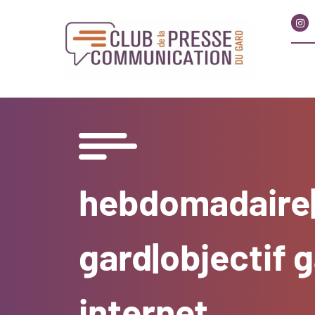
hebdomadaire|
gard|objectif 
internet