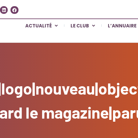
ACTUALITÉ
LE CLUB
L’ANNUAIRE
logo|nouveau|objec
gard le magazine|par