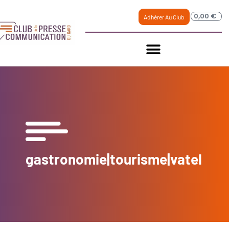
0,00
€
Adhérer Au Club
gastronomie|tourisme|vatel