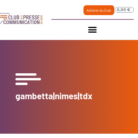
0,00
€
Adhérer Au Club
gambetta|nimes|tdx