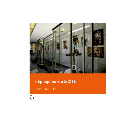
« Épitaphes », à la CITÉ
LIRE LA SUITE