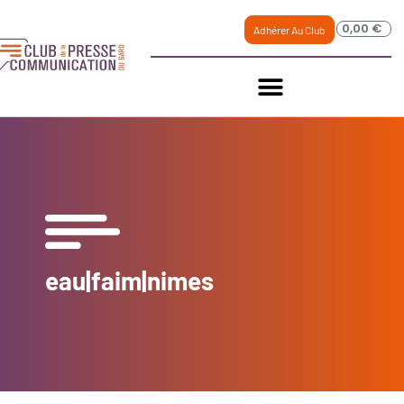
0,00
€
Adhérer Au Club
eau|faim|nimes