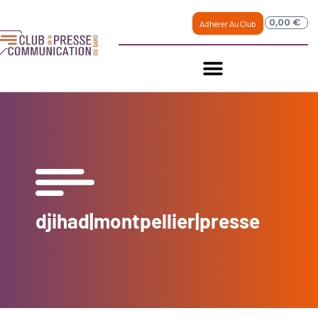
0,00
€
Adhérer Au Club
djihad|montpellier|presse