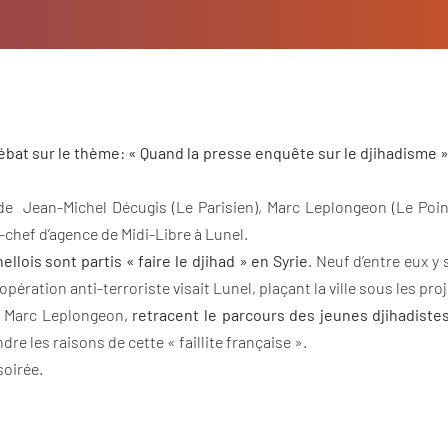
ébat sur le thème: « Quand la presse enquête sur le djihadisme »
e Jean-Michel Décugis (Le Parisien), Marc Leplongeon (Le Point
x-chef d’agence de Midi-Libre à Lunel.
llois sont partis « faire le djihad » en Syrie
. Neuf d’entre eux y
opération anti-terroriste visait Lunel, plaçant la ville sous les pr
et Marc Leplongeon,
retracent le parcours des jeunes djihadiste
dre les raisons de cette « faillite française ».
soirée.