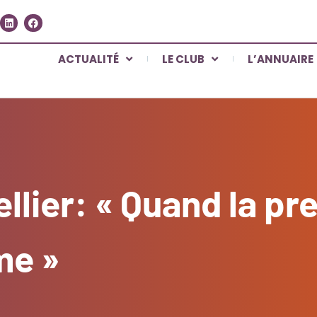
ACTUALITÉ
LE CLUB
L’ANNUAIRE
llier: « Quand la p
me »