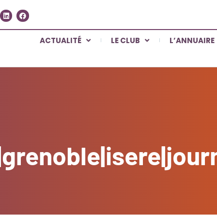
ACTUALITÉ
LE CLUB
L’ANNUAIRE
|grenoble|isere|jou