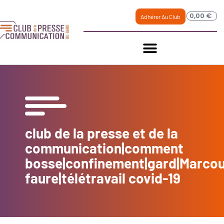
0,00
€
Adhérer Au Club
club de la presse et de la
communication|comment
bosse|confinement|gard|Marcou
faure|télétravail covid-19