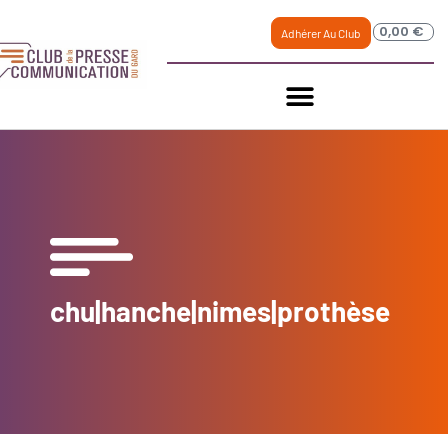
0,00
€
Adhérer Au Club
chu|hanche|nimes|prothèse