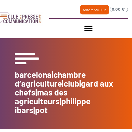
0,00
€
Adhérer Au Club
barcelona|chambre
d’agriculture|club|gard aux
chefs|mas des
agriculteurs|philippe
ibars|pot