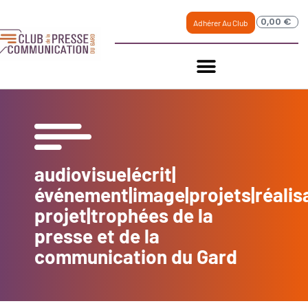
0,00
€
Adhérer Au Club
audiovisuelécrit|
événement|image|projets|réalis
projet|trophées de la
presse et de la
communication du Gard