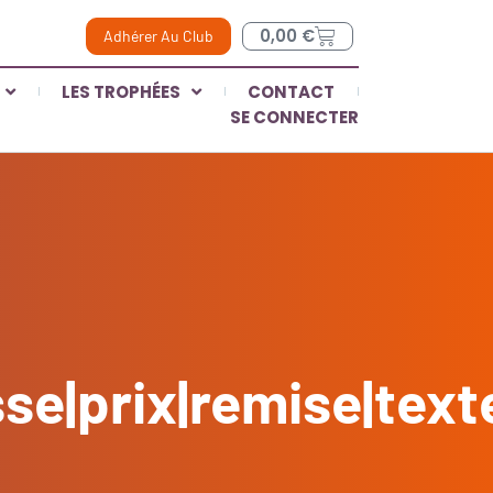
0,00
€
Adhérer Au Club
LES TROPHÉES
CONTACT
SE CONNECTER
e|prix|remise|text