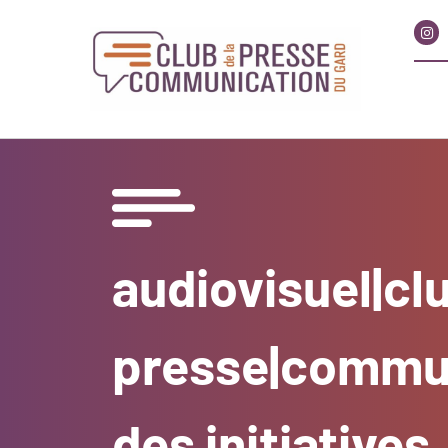
audiovisuel|clu
presse|commun
des initiatives