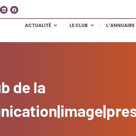
ACTUALITÉ
LE CLUB
L’ANNUAIRE
b de la
ication|image|press