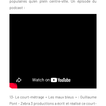
populaires qu’en plein centre-ville. Un épisode du
podcast :
13- Le court-métrage « Les maux bleus » : Guillaume
Pont – Zebra 3 productions a écrit et réalisé ce court-