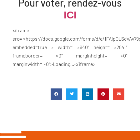
Pour voter, rendez-vous
ICI
<iframe
src= »https://docs.google.com/forms/d/e/1FAIpQLScVA
embedded=true » width= »640″ height= »2841″
frameborder= »0″ marginheight= »0″
marginwidth= »0″>Loading…</iframe>