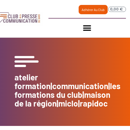
0,00
€
Adhérer Au Club
atelier
formation|communication|les
formations du club|maison
de la région|miclo|rapidoc