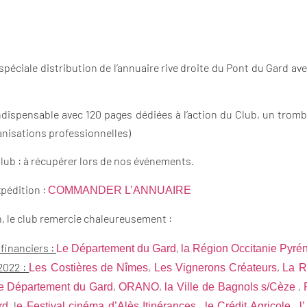
 spéciale distribution de l’annuaire rive droite du Pont du Gard 
l indispensable avec 120 pages dédiées à l’action du Club, un tr
ganisations professionnelles)
lub : à récupérer lors de nos événements.
xpédition :
COMMANDER L’ANNUAIRE
n, le club remercie chaleureusement :
 financiers :
,
Le Département du Gard
la Région Occitanie Pyré
2022 :
,
,
Les Costières de Nîmes
Les Vignerons Créateurs
La R
,
,
,
le Département du Gard
ORANO
la Ville de Bagnols s/Cèze
, l
,
,
rd
e Festival cinéma d’Alès Itinérances
le Crédit Agricole
l