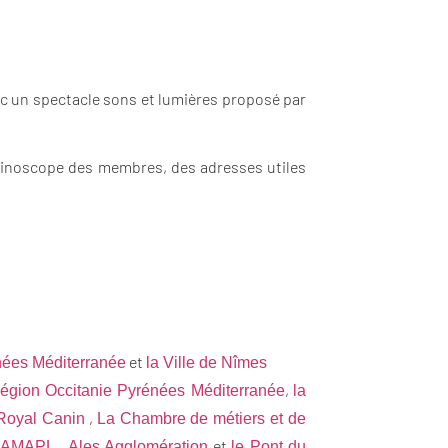
avec un spectacle sons et lumières proposé par
ombinoscope des membres, des adresses utiles
et
nées Méditerranée
la Ville de Nîmes
,
égion Occitanie Pyrénées Méditerranée
la
,
Royal Canin
La Chambre de métiers et de
et
’ AMAPL ,
Ales Agglomération
le Pont du