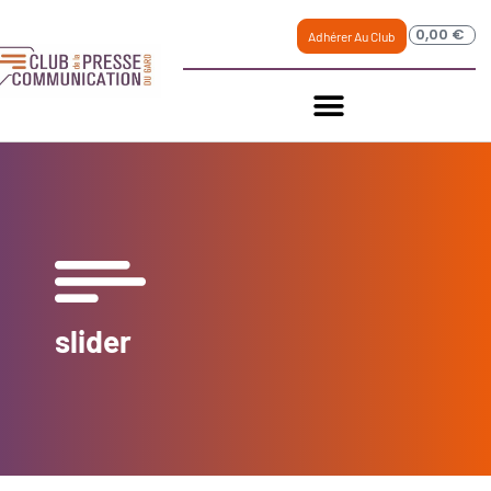
0,00
€
Adhérer Au Club
slider