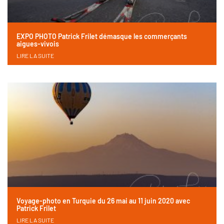
EXPO PHOTO Patrick Frilet démasque les commerçants
aigues-vivois
LIRE LA SUITE
Voyage-photo en Turquie du 26 mai au 11 juin 2020 avec
Patrick Frilet
LIRE LA SUITE