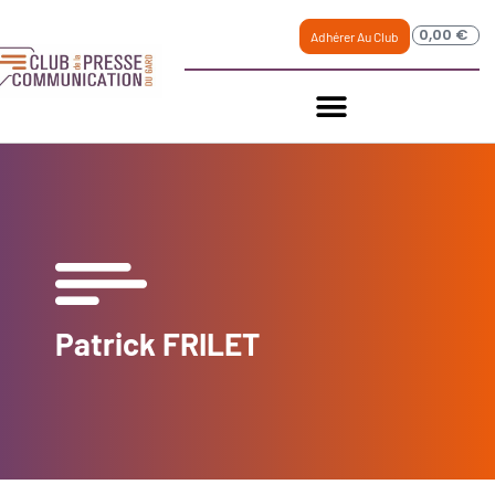
0,00
€
Adhérer Au Club
Patrick FRILET