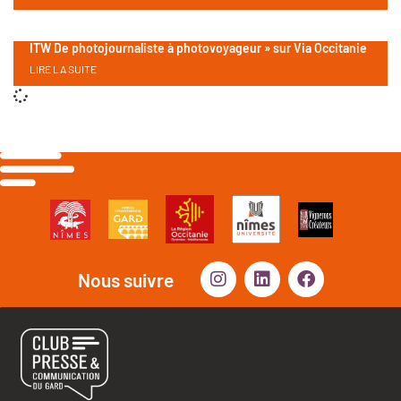
ITW De photojournaliste à photovoyageur » sur Via Occitanie
LIRE LA SUITE
Nous suivre