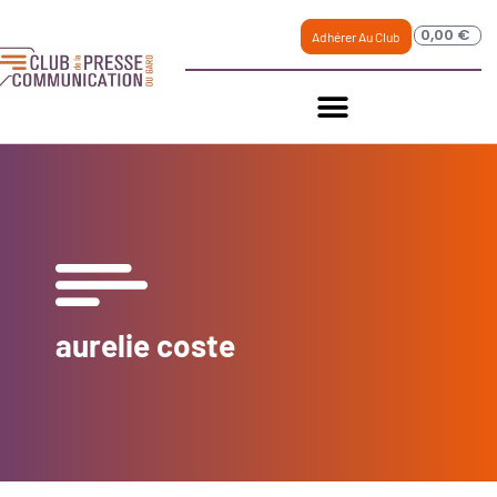
0,00
€
Adhérer Au Club
aurelie coste