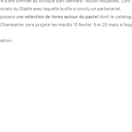
re a été confiée au critique d’art Bernard Teulon-Nouailles. Lors
vocats du Diable avec laquelle la ville a conclu un partenariat.
oposera u
ne sélection de livres autour du pastel
dont le catalogu
Champetier sera projeté les mardis 13 février, 6 et 20 mars à l’e
vation.