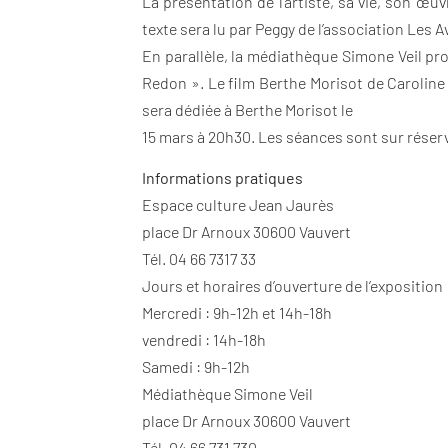
La présentation de l’artiste, sa vie, son œuv
texte sera lu par Peggy de l’association Les A
En parallèle, la médiathèque Simone Veil pr
Redon ». Le film Berthe Morisot de Caroline 
sera dédiée à Berthe Morisot le
15 mars à 20h30. Les séances sont sur réser
Informations pratiques
Espace culture Jean Jaurès
place Dr Arnoux 30600 Vauvert
Tél. 04 66 7317 33
Jours et horaires d’ouverture de l’exposition
Mercredi : 9h-12h et 14h-18h
vendredi : 14h-18h
Samedi : 9h-12h
Médiathèque Simone Veil
place Dr Arnoux 30600 Vauvert
Tél. 04 66 731 730