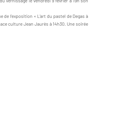
 du vernissage le vendredi 9 février à 19h son
e de l’exposition « L’art du pastel de Degas à
space culture Jean Jaurès à 14h30. Une soirée