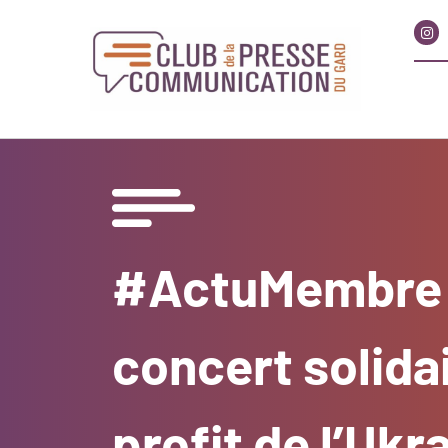
#ActuMembre :
concert solida
profit de l’Ukr