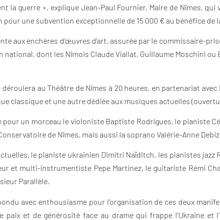
nt la guerre », explique Jean-Paul Fournier, Maire de Nîmes, qui 
ion pour une subvention exceptionnelle de 15 000 € au bénéfice de 
ente aux enchères d’œuvres d’art, assurée par le commissaire-prise
lan national, dont les Nîmois Claude Viallat, Guillaume Moschini o
se déroulera au Théâtre de Nîmes à 20 heures, en partenariat avec
que classique et une autre dédiée aux musiques actuelles (ouvertur
pour un morceau le violoniste Baptiste Rodrigues, le pianiste Céd
onservatoire de Nîmes, mais aussi la soprano Valérie-Anne Debize
ctuelles, le pianiste ukrainien Dimitri Naïditch, les pianistes ja
eur et multi-instrumentiste Pepe Martinez, le guitariste Rémi 
sieur Parallèle.
répondu avec enthousiasme pour l’organisation de ces deux manife
 paix et de générosité face au drame qui frappe l’Ukraine et l