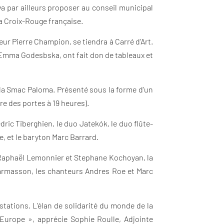
va par ailleurs proposer au conseil municipal
la Croix-Rouge française.
ur Pierre Champion, se tiendra à Carré d’Art.
u Emma Godesbska, ont fait don de tableaux et
 la Smac Paloma. Présenté sous la forme d’un
e des portes à 19 heures).
ric Tiberghien, le duo Jatekók, le duo flûte-
, et le baryton Marc Barrard.
zz Raphaël Lemonnier et Stephane Kochoyan, la
Charmasson, les chanteurs Andres Roe et Marc
stations. L’élan de solidarité du monde de la
’Europe », apprécie Sophie Roulle, Adjointe