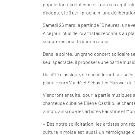
population ukrainienne et tous ceux qui fuie
d’adopter, le 9 avril prochain, une délibérat
Samedi 26 mars, à partir de 10 heures, une v
A ce jour, plus de 25 artistes reconnus au p
sculptures pour la bonne cause.
Dans la soirée, un grand concert solidaire 
seul spectacle, il proposera une partie musi
Du côté classique, se succéderont sur scène 
piano Henry Vaudé et Sébastien Mazoyer du C
Viendront ensuite, pour la partie musiques a
chanteuse cubaine Eliene Castillo, le chant
Simon, ainsi que les artistes Faustine et Mon
« Dès notre sollicitation, les artistes ont 
culture nîmoise est aussi un témoignage de