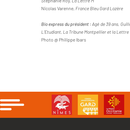
Stéphanie Roy,
La Lettre M
Nicolas Varenne,
France Bleu Gard Lozère
Bio express du président
: Agé de 39 ans, Guil
L’Etudiant, La Tribune Montpellier et la Lett
Photo @ Philippe Ibars