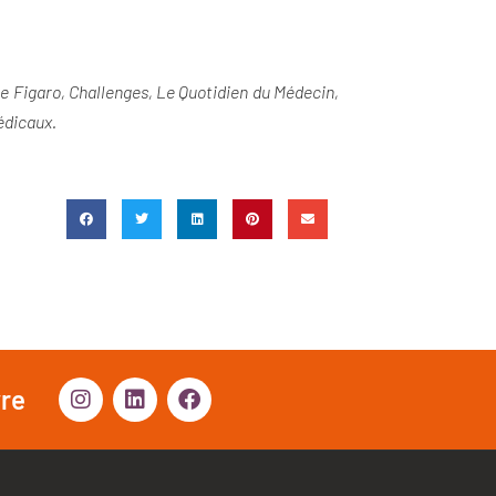
Le Figaro, Challenges, Le Quotidien du Médecin,
médicaux.
vre