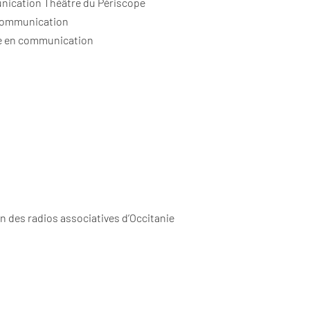
ication Théâtre du Périscope
ommunication
te en communication
ion des radios associatives d’Occitanie