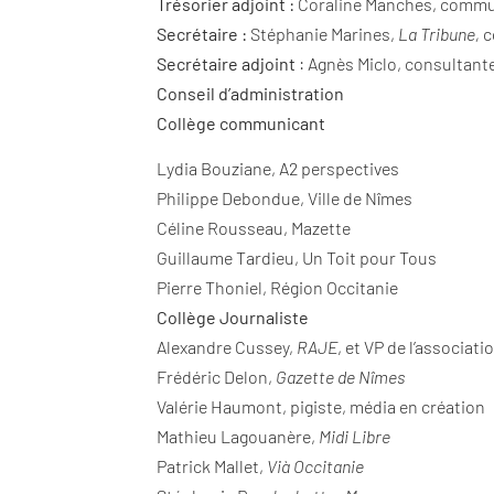
Trésorier adjoint :
Coraline Manches, commun
Secrétaire :
Stéphanie Marines,
La Tribune,
c
Secrétaire adjoint
: Agnès Miclo, consultan
Conseil d’administration
Collège communicant
Lydia Bouziane, A2 perspectives
Philippe Debondue, Ville de Nîmes
Céline Rousseau, Mazette
Guillaume Tardieu, Un Toit pour Tous
Pierre Thoniel, Région Occitanie
Collège Journaliste
Alexandre Cussey,
RAJE
, et VP de l’associat
Frédéric Delon,
Gazette de Nîmes
Valérie Haumont, pigiste, média en création
Mathieu Lagouanère,
Midi Libre
Patrick Mallet,
Vià Occitanie