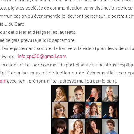
tes, pigistes sociétés de communication sans distinction de local
communication ou événementielle devront porter sur
le portrait
ent
tés… du Gard.
pour délibérer et désigner les lauréats.
rée de gala prévu le jeudi 8 septembre.
né, l’enregistrement sonore, le lien vers la vidéo (pour les vidéos 
uivante :
.
info.cpc30@gmail.com
rénom, n° tel, adresse mail du participant et une phrase expliqua
itptif de mise en avant de l’action ou de l’événementiel acco
avec nom, prénom, n° tel, adresse mail du participant.
com