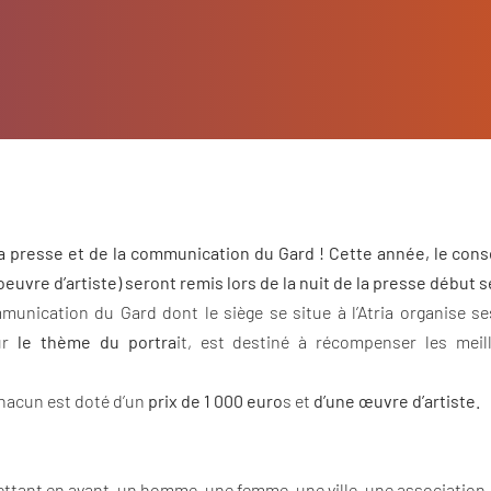
a presse et de la communication du Gard ! Cette année, le cons
 oeuvre d’artiste) seront remis lors de la nuit de la presse début
munication du Gard dont le siège se situe à l’Atria organise se
ur
le thème du portra
it, est destiné à récompenser les meil
Chacun est doté d’un
prix de 1 000 euro
s et
d’une œuvre d’artiste.
ttant en avant, un homme, une femme, une ville, une association