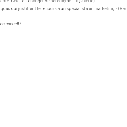
nte. Cela fait changer de paradigme… » (Valérie)
ques qui justifient le recours à un spécialiste en marketing » (Ber
on accueil !