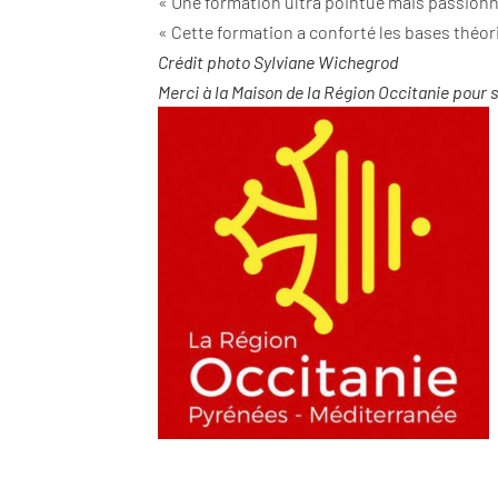
« Une formation ultra pointue mais passionna
« Cette formation a conforté les bases théori
Crédit photo Sylviane Wichegrod
Merci à la Maison de la Région Occitanie pour s