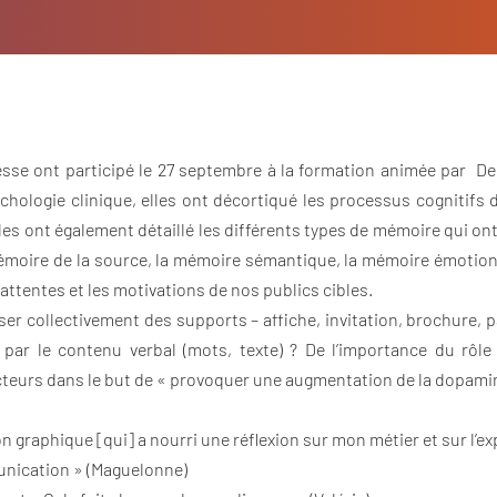
sse ont participé le 27 septembre à la formation animée par Del
hologie clinique, elles ont décortiqué les processus cognitifs
les ont également détaillé les différents types de mémoire qui ont
a mémoire de la source, la mémoire sémantique, la mémoire émotio
s attentes et les motivations de nos publics cibles.
er collectivement des supports – affiche, invitation, brochure
par le contenu verbal (mots, texte) ? De l’importance du rôle 
facteurs dans le but de « provoquer une augmentation de la dopamin
graphique [qui] a nourri une réflexion sur mon métier et sur l’expé
munication » (Maguelonne)