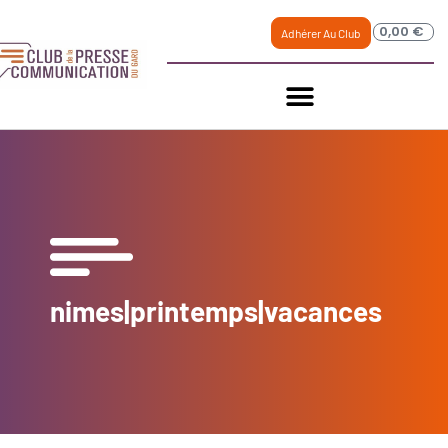
0,00
€
Adhérer Au Club
nimes|printemps|vacances