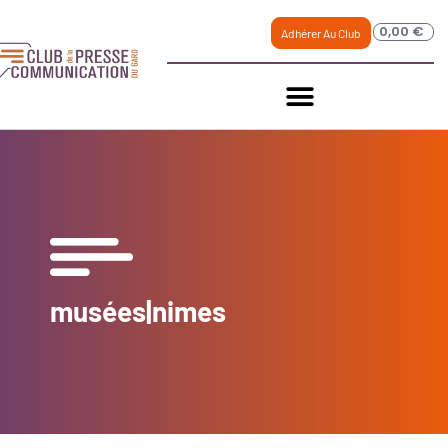
0,00
€
Adhérer Au Club
musées|nimes