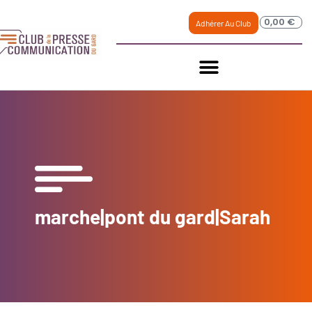
0,00
€
Adhérer Au Club
marche|pont du gard|Sarah