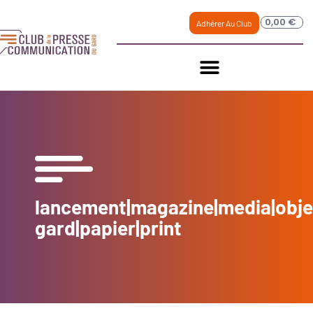
0,00
€
Adhérer Au Club
lancement|magazine|media|obje
gard|papier|print