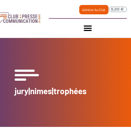
0,00
€
Adhérer Au Club
jury|nimes|trophées