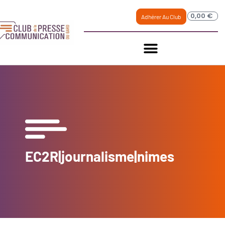
0,00
€
Adhérer Au Club
EC2R|journalisme|nimes