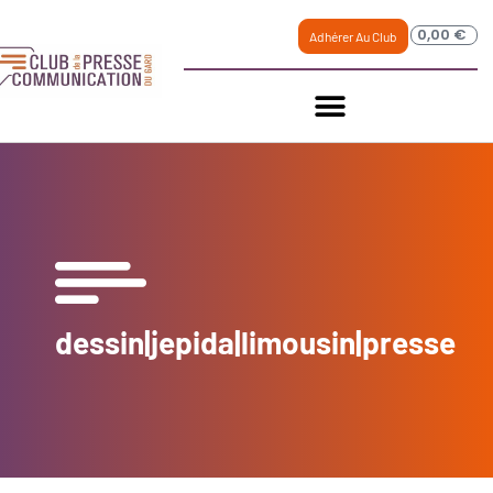
0,00
€
Adhérer Au Club
dessin|jepida|limousin|presse