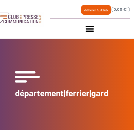
0,00
€
Adhérer Au Club
département|ferrier|gard