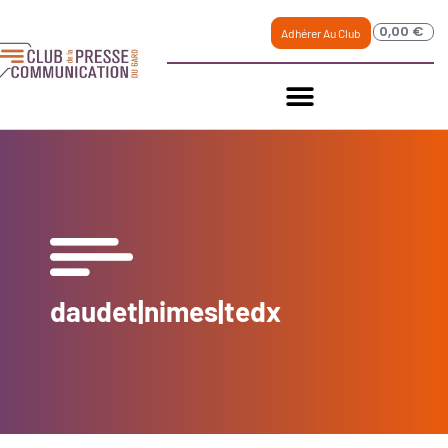
0,00
€
Adhérer Au Club
daudet|nimes|tedx