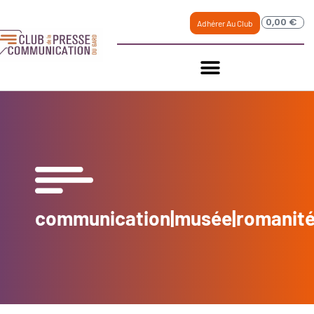
0,00
€
Adhérer Au Club
communication|musée|romanité|