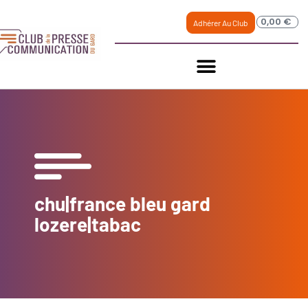
0,00
€
Adhérer Au Club
chu|france bleu gard
lozere|tabac