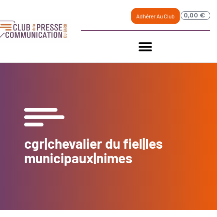
0,00
€
Adhérer Au Club
cgr|chevalier du fiel|les
municipaux|nimes