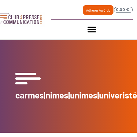
0,00
€
Adhérer Au Club
carmes|nimes|unimes|univerist