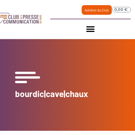
0,00
€
Adhérer Au Club
bourdic|cave|chaux